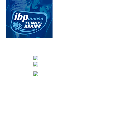
CONTACTA CON NOSOTROS
info@nuevotenisypadelguada.com
Visítanos en nuestra página de facebook
Tenis: 670 754 729
Pádel: 666 577 277