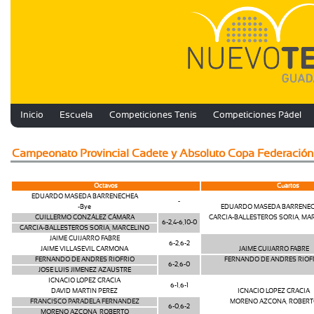
Inicio
Escuela
Competiciones Tenis
Competiciones Pádel
Campeonato Provincial Cadete y Absoluto Copa Federa
Octavos
Cuartos
EDUARDO MASEDA BARRENECHEA
-
-Bye
EDUARDO MASEDA BARRENE
GUILLERMO GONZÁLEZ CÁMARA
GARCIA-BALLESTEROS SORIA, MA
6-2,4-6,10-0
GARCIA-BALLESTEROS SORIA, MARCELINO
JAIME GUIJARRO FABRE
6-2,6-2
JAIME VILLASEVIL CARMONA
JAIME GUIJARRO FABRE
FERNANDO DE ANDRES RIOFRIO
FERNANDO DE ANDRES RIOF
6-2,6-0
JOSE LUIS JIMENEZ AZAUSTRE
IGNACIO LOPEZ GRACIA
6-1,6-1
DAVID MARTIN PEREZ
IGNACIO LOPEZ GRACIA
FRANCISCO PARADELA FERNANDEZ
MORENO AZCONA, ROBERT
6-0,6-2
MORENO AZCONA, ROBERTO