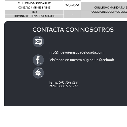
GUILLERMO MASEDA RUIZ
2-6,6-4,10-7
GONZALO JIMENEZ SAENZ
GUILLERMO MASEDA RUI
-Bye
JOSE MIGUEL DOMINGO LUC
-
DOMINGO LUCENA, JOSE MIGUEL
CONTACTA CON NOSOTROS
info@nuevotenisypadelguada.com
Visítanos en nuestra página de facebook
Tenis: 670 754 729
Pádel: 666 577 277