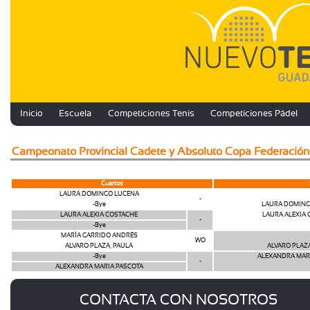
Inicio
Escuela
Competiciones Tenis
Competiciones Pádel
Campeonato Provincial Cadete y Absoluto Copa Federac
Cuartos
LAURA DOMINGO LUCENA
-
-Bye
LAURA DOMING
LAURA ALEXIA COSTACHE
LAURA ALEXIA
-
-Bye
MARÍA GARRIDO ANDRÉS
WO
ALVARO PLAZA, PAULA
ALVARO PLAZA
-Bye
ALEXANDRA MAR
-
ALEXANDRA MARIA PASCOTA
CONTACTA CON NOSOTROS