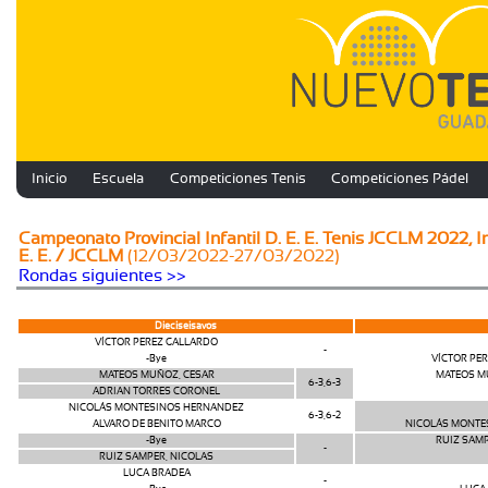
Inicio
Escuela
Competiciones Tenis
Competiciones Pádel
Campeonato Provincial Infantil D. E. E. Tenis JCCLM 2022, I
E. E. / JCCLM
(12/03/2022-27/03/2022)
Rondas siguientes >>
Dieciseisavos
VÍCTOR PEREZ GALLARDO
-
-Bye
VÍCTOR PE
MATEOS MUÑOZ, CESAR
MATEOS M
6-3,6-3
ADRIAN TORRES CORONEL
NICOLÁS MONTESINOS HERNANDEZ
6-3,6-2
ALVARO DE BENITO MARCO
NICOLÁS MONTE
-Bye
RUIZ SAMP
-
RUIZ SAMPER, NICOLAS
LUCA BRADEA
-