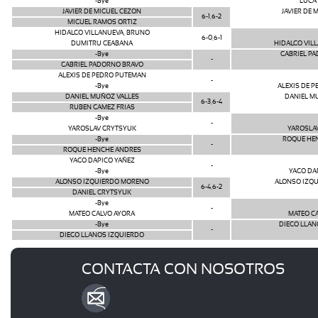
-Bye
LUCA
JAVIER DE MIGUEL CEZON
JAVIER DE 
6-1,6-2
MIGUEL RAMOS ORTIZ
HIDALGO VILLANUEVA, BRUNO
6-0,6-1
DUMITRU GEABANA
HIDALGO VIL
-Bye
GABRIEL P
-
GABRIEL PADORNO BRAVO
ALEXIS DE PEDRO PUTEMAN
-
-Bye
ALEXIS DE 
DANIEL MUÑOZ VALLES
DANIEL M
6-3,6-4
RUBEN GAMEZ FRIAS
-Bye
-
YAROSLAV GRYTSYUK
YAROSLA
-Bye
ROQUE HE
-
ROQUE HENCHE ANDRES
YAGO DAPICO YAÑEZ
-
-Bye
YAGO DA
ALONSO IZQUIERDO MORENO
ALONSO IZQ
6-4,6-2
DANIEL GRYTSYUK
-Bye
-
MATEO CALVO AYORA
MATEO C
-Bye
DIEGO LLAN
-
DIEGO LLANOS IZQUIERDO
CONTACTA CON NOSOTROS