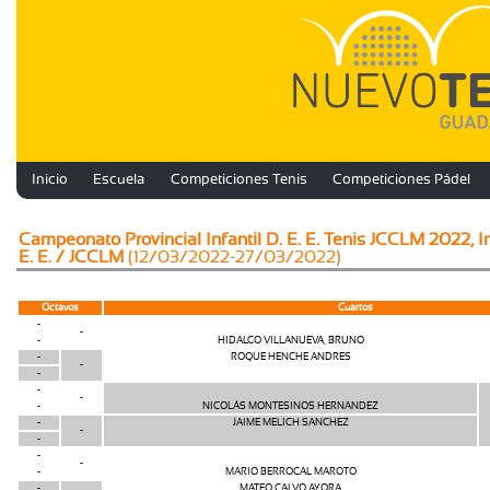
Inicio
Escuela
Competiciones Tenis
Competiciones Pádel
Campeonato Provincial Infantil D. E. E. Tenis JCCLM 2022, I
E. E. / JCCLM
(12/03/2022-27/03/2022)
Octavos
Cuartos
-
-
-
HIDALGO VILLANUEVA, BRUNO
-
ROQUE HENCHE ANDRES
-
-
-
-
-
NICOLÁS MONTESINOS HERNANDEZ
-
JAIME MELICH SANCHEZ
-
-
-
-
-
MARIO BERROCAL MAROTO
-
MATEO CALVO AYORA