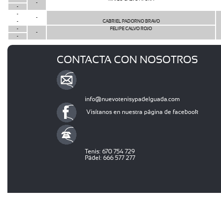
-
-
-
-
-
GABRIEL PADORNO BRAVO
-
FELIPE CALVO ROJO
-
-
CONTACTA CON NOSOTROS
info@nuevotenisypadelguada.com
Visítanos en nuestra página de facebook
Tenis: 670 754 729
Pádel: 666 577 277