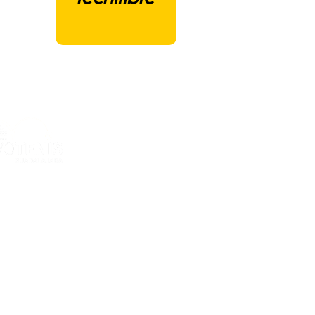
ones Deportivas Ciudad de la Raqueta
ria Kent, 12
GUADALAJARA - España
al
e privacidad
e cookies
e contratación
el Cookies