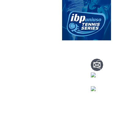
CONTACTA CO
info@nuevoteni
Visítanos
en nuestra página de face
Tenis: 670 754 7
Pádel: 666 577 2