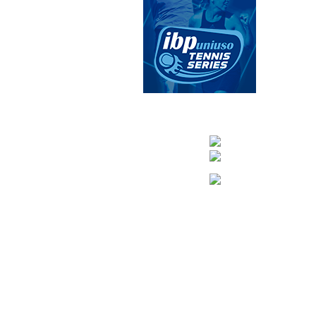
CONTACTA CO
info@nuevoteni
Visítanos en nuestra pági
Tenis: 670 754 7
Pádel: 666 577 2