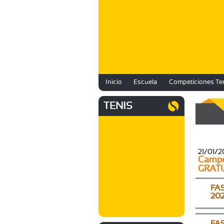
Inicio
Escuela
Competiciones Te
TENIS
21/01/
Campeo
GRAT
FAS
20
FAS