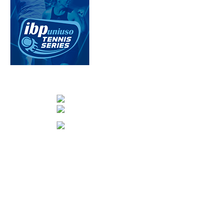
CONTACTA CON NOSOTROS
info@nuevotenisypadelguada.com
Visítanos en nuestra página de facebook
Tenis: 670 754 729
Pádel: 666 577 277