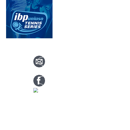
CONTACTA CON NOSOTROS
info@nuevotenisypadelguada.com
Visítanos en nuestra página de facebook
Tenis: 670 754 729
Pádel: 666 577 277