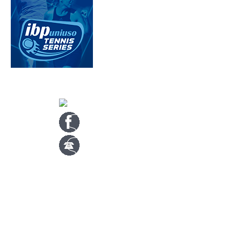
CONTACTA CON NOSOTROS
info@nuevotenisypadelguada.com
Visítanos en nuestra página de facebook
Tenis: 670 754 729
Pádel: 666 577 277