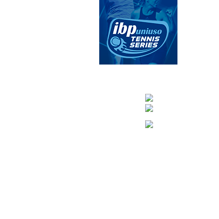
CONTACTA CO
info@nuevoteni
Visítanos en nuestra pági
Tenis: 670 754 7
Pádel: 666 577 2