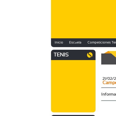
Inicio
Escuela
Competiciones Te
TENIS
21/02/
Campe
Informa