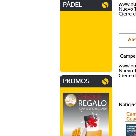
PÁDEL
www.
Nuevo T
Cierre 
Ale
Campeo
Insc
www.
Nuevo T
Cierre 
PROMOS
Noticia
Camp
Guad