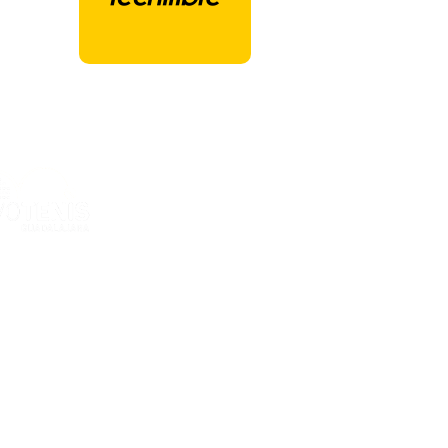
ones Deportivas Ciudad de la Raqueta
ria Kent, 12
GUADALAJARA - España
al
e privacidad
e cookies
e contratación
el Cookies