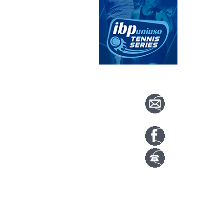
CONTACTA CO
info@nuevoteni
Visítanos en nu
Tenis: 670 754 7
Pádel: 666 577 2