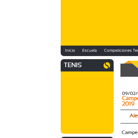
Inicio
Escuela
Competiciones Te
TENIS
09/02/
Campeo
2019
Ale
Campeo
Insc