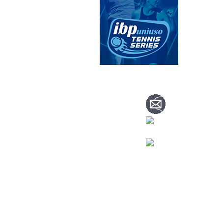
CONTACTA CO
info@nuevoteni
Visítanos
en nuestra página de face
Tenis: 670 754 7
Pádel: 666 577 2