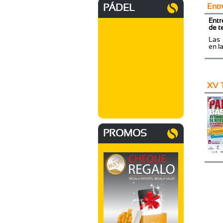
Entr
PÁDEL
Entr
de t
Las 
en l
XV 
PROMOS