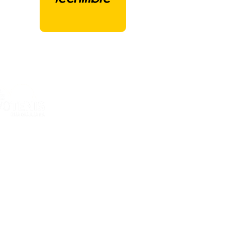
ones Deportivas Ciudad de la Raqueta
ria Kent, 12
GUADALAJARA - España
al
e privacidad
e cookies
e contratación
el Cookies