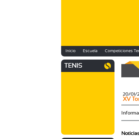
Inicio
Escuela
Competiciones Te
TENIS
20/01/
XV To
Informa
Noticia