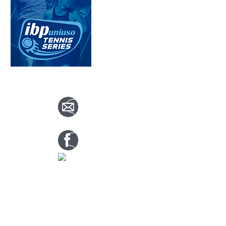
CONTACTA CON NOSOTROS
info@nuevotenisypadelguada.com
Visítanos en nuestra página de facebook
Tenis: 670 754 729
Pádel: 666 577 277