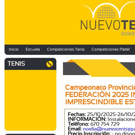
Inicio
Escuela
Competiciones Tenis
Competiciones Pádel
TENIS
Campeonato Provinc
FEDERACIÓN 2025 I
IMPRESCINDIBLE ES
Fechas:
25/10/2025-26/10/
INFORMACIÓN:
Instalacion
Teléfono:
670 754 729
Email:
noelia@nuevotenisyp
Precio Inscripción:
- no dispon