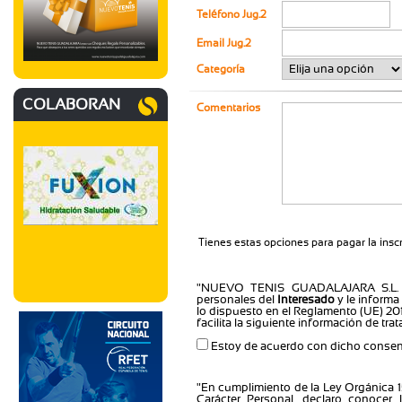
Teléfono Jug.2
Email Jug.2
Categoría
COLABORAN
Comentarios
Tienes estas opciones para pagar la inscr
"NUEVO TENIS GUADALAJARA S.L.
personales del
Interesado
y le informa
lo dispuesto en el Reglamento (UE) 201
facilita la siguiente información de tr
Estoy de acuerdo con dicho consent
"En cumplimiento de la Ley Orgánica 1
Carácter Personal, declaro conocer 