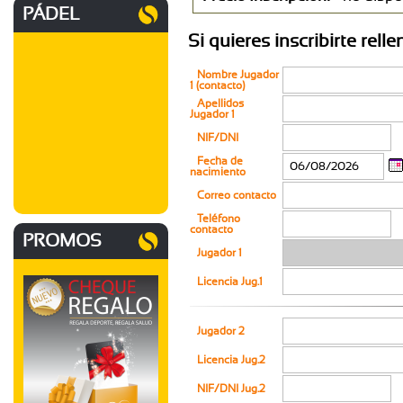
PÁDEL
Si quieres inscribirte rell
Nombre Jugador
1 (contacto)
Apellidos
Jugador 1
NIF/DNI
Fecha de
nacimiento
Correo contacto
Teléfono
contacto
PROMOS
Jugador 1
Licencia Jug.1
Jugador 2
Licencia Jug.2
NIF/DNI Jug.2