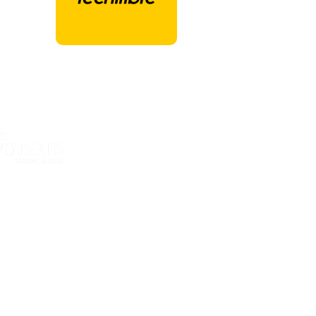
ones Deportivas Ciudad de la Raqueta
ria Kent, 12
GUADALAJARA - España
al
e privacidad
e cookies
e contratación
el Cookies