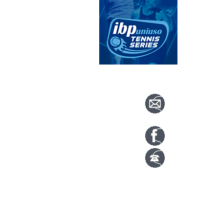
CONTACTA CO
info@nuevoteni
Visítanos en nu
Tenis: 670 754 7
Pádel: 666 577 2