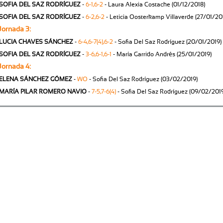
SOFIA DEL SAZ RODRÍGUEZ
-
6-1,6-2
- Laura Alexia Costache (01/12/2018)
SOFIA DEL SAZ RODRÍGUEZ
-
6-2,6-2
- Leticia Oosterkamp Villaverde (27/01/20
Jornada 3:
LUCIA CHAVES SÁNCHEZ
-
6-4,6-7(4),6-2
- Sofia Del Saz Rodríguez (20/01/2019)
SOFIA DEL SAZ RODRÍGUEZ
-
3-6,6-1,6-1
- María Garrido Andrés (25/01/2019)
Jornada 4:
ELENA SÁNCHEZ GÓMEZ
-
WO
- Sofia Del Saz Rodríguez (03/02/2019)
MARÍA PILAR ROMERO NAVIO
-
7-5,7-6(4)
- Sofia Del Saz Rodríguez (09/02/201