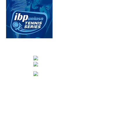
CONTACTA CON NOSOTROS
info@nuevotenisypadelguada.com
Visítanos en nuestra página de facebook
Tenis: 670 754 729
Pádel: 666 577 277