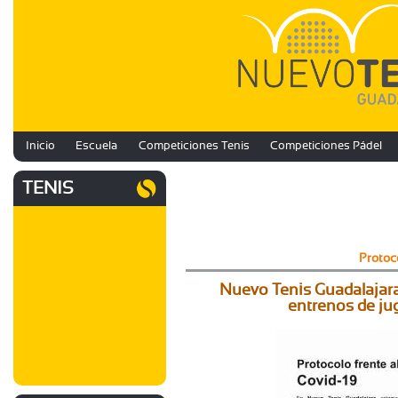
Inicio
Escuela
Competiciones Tenis
Competiciones Pádel
TENIS
Protoco
Nuevo Tenis Guadalajara 
entrenos de ju