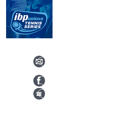
CONTACTA CON NOSOTROS
info@nuevotenisypadelguada.com
Visítanos en nuestra página de facebook
Tenis: 670 754 729
Pádel: 666 577 277