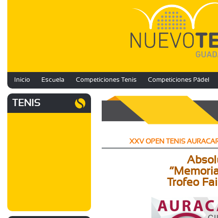
Inicio
Escuela
Competiciones Tenis
Competiciones Pádel
TENIS
XXV OPEN TENIS AURACAR D
Absol
“Memoria
Trofeo Fai