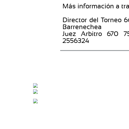
Más información a tra
Director del Torneo 
Barrenechea
Juez Arbitro 670 7
2556324
CONTACTA CON NOSOTROS
info@nuevotenisypadelguada.com
Visítanos en nuestra página de facebook
Tenis: 670 754 729
Pádel: 666 577 277