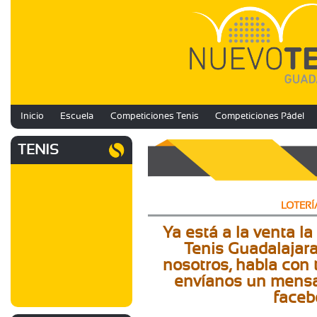
Inicio
Escuela
Competiciones Tenis
Competiciones Pádel
TENIS
LOTERÍ
Ya está a la venta l
Tenis Guadalajara.
nosotros, habla con 
envíanos un mensaj
faceb