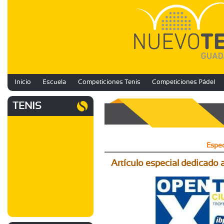
Inicio
Escuela
Competiciones Tenis
Competiciones Pádel
TENIS
Espec
Artículo especial dedicado