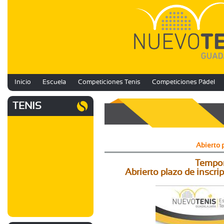
Inicio
Escuela
Competiciones Tenis
Competiciones Pádel
TENIS
Abierto 
Tempor
Abrierto plazo de inscri