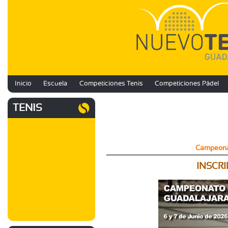
Inicio
Escuela
Competiciones Tenis
Competiciones Pádel
TENIS
Campeonat
INSCRI