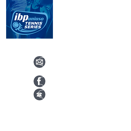
CONTACTA CON NOSOTROS
info@nuevotenisypadelguada.com
Visítanos en nuestra página de facebook
Tenis: 670 754 729
Pádel: 666 577 277