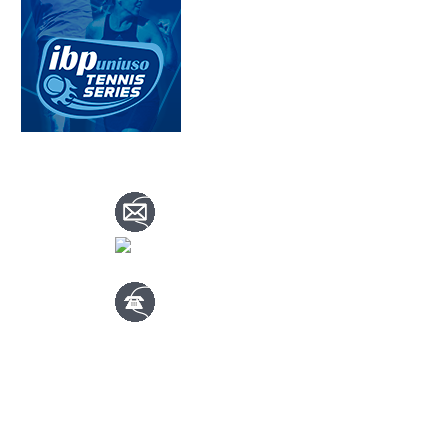
CONTACTA CON NOSOTROS
info@nuevotenisypadelguada.com
Visítanos
en nuestra página de facebook
Tenis: 670 754 729
Pádel: 666 577 277