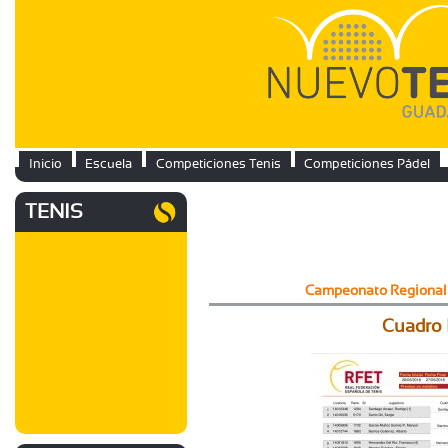
Inicio
Escuela
Competiciones Tenis
Competiciones Pádel
TENIS
Campeonato Regional 
Cuadro 