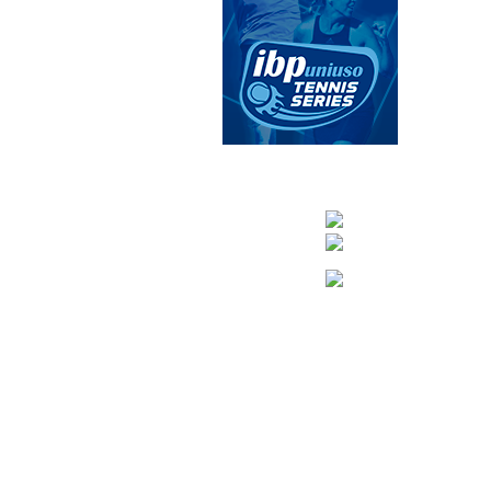
CONTACTA CO
info@nuevoteni
Visítanos en nuestra pági
Tenis: 670 754 7
Pádel: 666 577 2