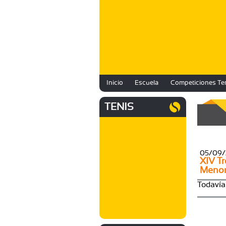
Inicio
Escuela
Competiciones Te
TENIS
05/09/
XIV Tr
Menor
Todavía