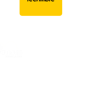
ones Deportivas Ciudad de la Raqueta
ria Kent, 12
GUADALAJARA - España
al
e privacidad
e cookies
e contratación
el Cookies