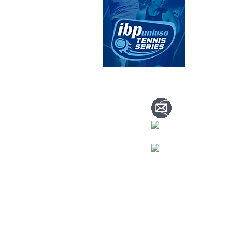
CONTACTA CO
info@nuevoteni
Visítanos
en nuestra página de face
Tenis: 670 754 7
Pádel: 666 577 2