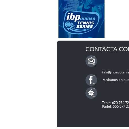
CONTACTA CO
info@nuevoteni
Visítanos en nu
Tenis: 670 754 7
Pádel: 666 577 2