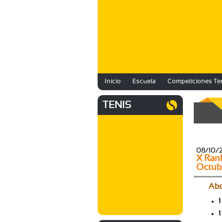
Inicio
Escuela
Competiciones Te
TENIS
08/10/
X Rank
Octub
Abs
1
1