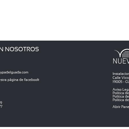
N NOSOTROS
sypadelguada.com
Instalaci
Calle Victo
estra página de facebook
19005 - 
Aviso Leg
Política d
Política d
Política d
29
77
Abrir Pan