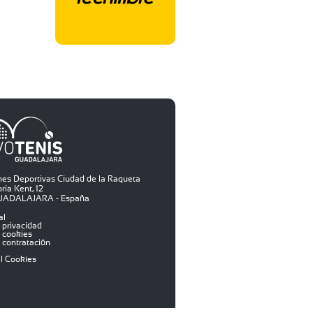
ones Deportivas Ciudad de la Raqueta
ria Kent, 12
GUADALAJARA - España
al
e privacidad
e cookies
e contratación
el Cookies