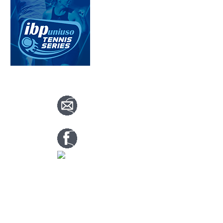
CONTACTA CON NOSOTROS
info@nuevotenisypadelguada.com
Visítanos en nuestra página de facebook
Tenis: 670 754 729
Pádel: 666 577 277