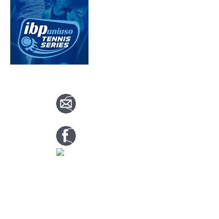
CONTACTA CON NOSOTROS
info@nuevotenisypadelguada.com
Visítanos en nuestra página de facebook
Tenis: 670 754 729
Pádel: 666 577 277