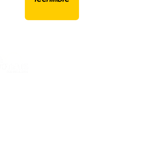
ones Deportivas Ciudad de la Raqueta
ria Kent, 12
GUADALAJARA - España
al
e privacidad
e cookies
e contratación
el Cookies