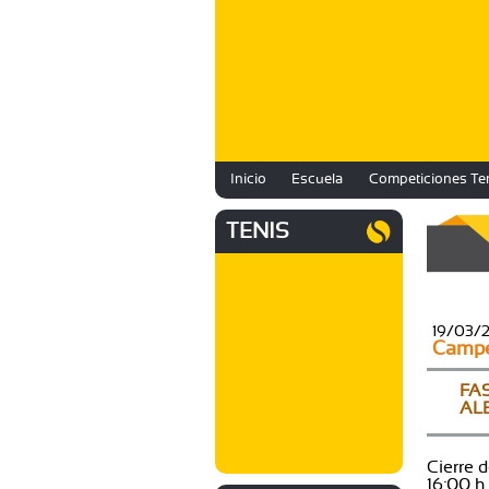
Inicio
Escuela
Competiciones Te
TENIS
19/03/
Campeo
FA
AL
Cierre 
16:00 h