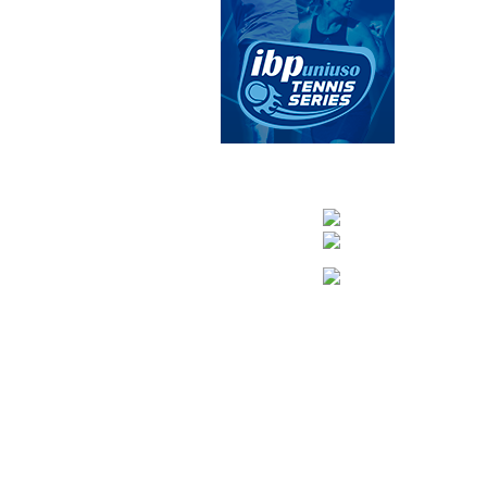
CONTACTA CO
info@nuevoteni
Visítanos en nuestra pági
Tenis: 670 754 7
Pádel: 666 577 2