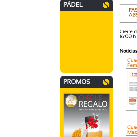
PÁDEL
FA
AB
Cierre 
16:00 h
Noticia
Cuad
Fem
PROMOS
Cuad
Mas