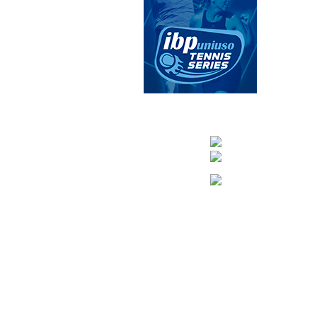
CONTACTA CO
info@nuevoteni
Visítanos en nuestra pági
Tenis: 670 754 7
Pádel: 666 577 2