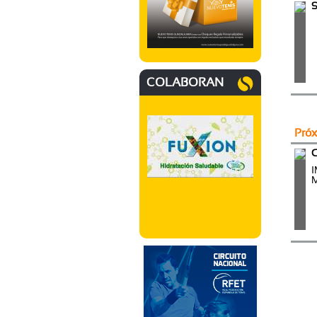
S
COLABORAN
Pró
C
M