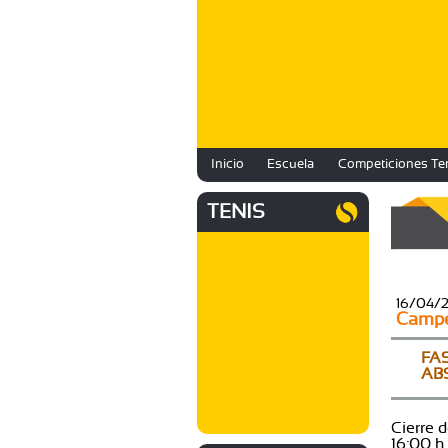
Inicio
Escuela
Competiciones Te
TENIS
16/04/
Campe
FA
AB
Cierre 
16:00 h