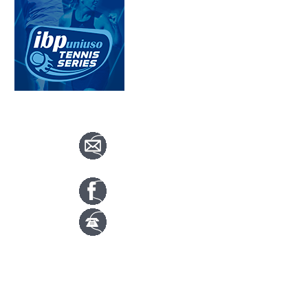
CONTACTA CON NOSOTROS
info@nuevotenisypadelguada.com
Visítanos en nuestra página de facebook
Tenis: 670 754 729
Pádel: 666 577 277