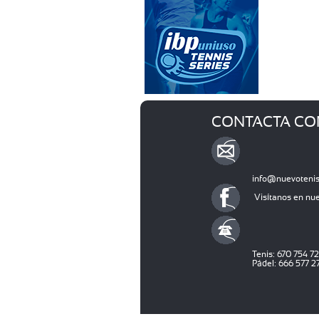
CONTACTA CO
info@nuevoteni
Visítanos en nu
Tenis: 670 754 7
Pádel: 666 577 2