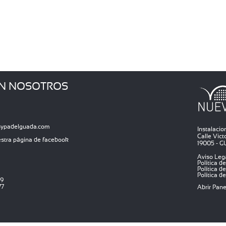
N NOSOTROS
sypadelguada.com
Instalaci
Calle Victo
estra página de facebook
19005 - 
Aviso Leg
Política d
Política d
Política d
29
77
Abrir Pan