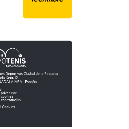
ones Deportivas Ciudad de la Raqueta
ria Kent, 12
GUADALAJARA - España
al
e privacidad
e cookies
e contratación
el Cookies