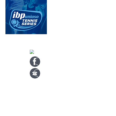
CONTACTA CON NOSOTROS
info@nuevotenisypadelguada.com
Visítanos en nuestra página de facebook
Tenis: 670 754 729
Pádel: 666 577 277