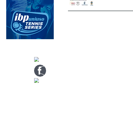
CONTACTA CON NOSOTROS
info@nuevotenisypadelguada.com
Visítanos en nuestra página de facebook
Tenis: 670 754 729
Pádel: 666 577 277