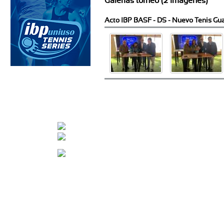
Galerías torneo (2 imágenes)
Acto IBP BASF - DS - Nuevo Tenis Gua
CONTACTA CON NOSOTROS
info@nuevotenisypadelguada.com
Visítanos en nuestra página de facebook
Tenis: 670 754 729
Pádel: 666 577 277