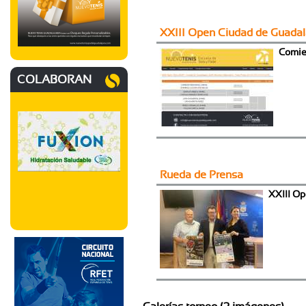
XXIII Open Ciudad de Guada
Comie
COLABORAN
Rueda de Prensa
XXIII Op